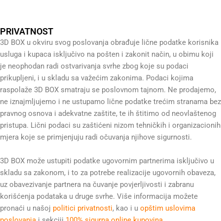
PRIVATNOST
3D BOX u okviru svog poslovanja obrađuje lične podatke korisnika
usluga i kupaca isključivo na pošten i zakonit način, u obimu koji
je neophodan radi ostvarivanja svrhe zbog koje su podaci
prikupljeni, i u skladu sa važećim zakonima. Podaci kojima
raspolaže 3D BOX smatraju se poslovnom tajnom. Ne prodajemo,
ne iznajmljujemo i ne ustupamo lične podatke trećim stranama bez
pravnog osnova i adekvatne zaštite, te ih štitimo od neovlaštenog
pristupa. Lični podaci su zaštićeni nizom tehničkih i organizacionih
mjera koje se primjenjuju radi očuvanja njihove sigurnosti.
3D BOX može ustupiti podatke ugovornim partnerima isključivo u
skladu sa zakonom, i to za potrebe realizacije ugovornih obaveza,
uz obavezivanje partnera na čuvanje povjerljivosti i zabranu
korišćenja podataka u druge svrhe. Više informacija možete
pronaći u našoj
politici privatnosti
, kao i u
opštim uslovima
poslovanja
i sekciji
100% sigurna online kupovina
.