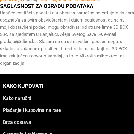
SAGLASNOST ZA OBRADU PODATAKA
Unošenjem ličnih podataka u obrazac narudžbe potvrđujem da sam
upoznat/a sa ovim obavještenjem i dajem saglasnost da se svi
moji dostavljeni podaci mogu obrađivati od strane firme 3D BOX
S.P., sa sjedištem u Banjaluci, Aleja Svetog Save 69, e-mail:
prodaja@3dbox.ba
. Slažem se da se navedeni podaci mogu, u
skladu sa zakonom, proslijediti trećim licima sa kojima 3D BOX
ima zaključen ugovor o saradnji, a to je Mikrofin mikrokreditna
organizacija.
KAKO KUPOVATI
Kako naručiti
Plaćanje i kupovina na rate
Brza dostava