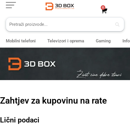
Skip
0
Cart
to
content
Mobilni telefoni
Televizori i oprema
Gaming
Inf
Zahtjev za kupovinu na rate
Lični podaci