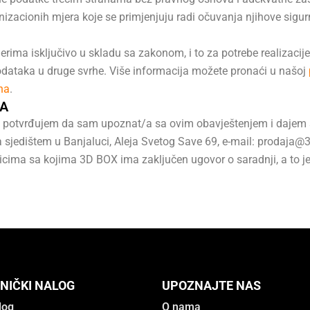
nizacionih mjera koje se primjenjuju radi očuvanja njihove sigur
ima isključivo u skladu sa zakonom, i to za potrebe realizacij
podataka u druge svrhe. Više informacija možete pronaći u našoj
na
.
A
potvrđujem da sam upoznat/a sa ovim obavještenjem i dajem sa
 sjedištem u Banjaluci, Aleja Svetog Save 69, e-mail:
prodaja@3
licima sa kojima 3D BOX ima zaključen ugovor o saradnji, a to je
NIČKI NALOG
UPOZNAJTE NAS
log
O nama