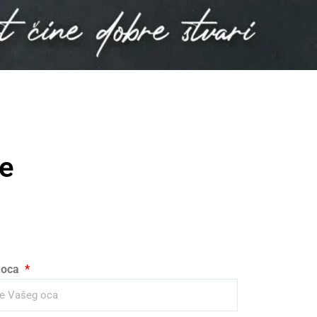
te
 oca