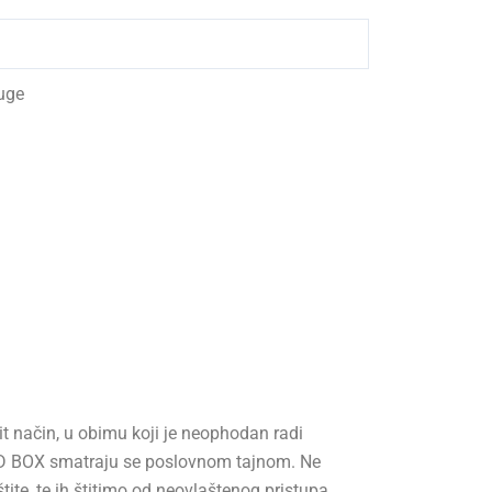
ruge
t način, u obimu koji je neophodan radi
 3D BOX smatraju se poslovnom tajnom. Ne
te, te ih štitimo od neovlaštenog pristupa.