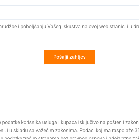
narudžbe i poboljšanju Vašeg iskustva na ovoj web stranici i u d
Pošalji zahtjev
podatke korisnika usluga i kupaca isključivo na pošten i zakoni
ljeni, i u skladu sa važećim zakonima. Podaci kojima raspolaže
e podatke trećim stranama bez pravnog osnova i adekvatne zašti