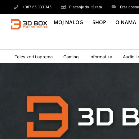
Skip
+387 65 333 345
Plaćanje do 12 rata
Brza dosta
to
content
MOJ NALOG
SHOP
O NAMA
Televizori i oprema
Gaming
Informatika
Audio i 