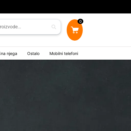
0
ična njega
Ostalo
Mobilni telefoni