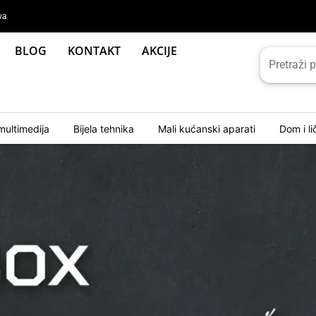
va
BLOG
KONTAKT
AKCIJE
multimedija
Bijela tehnika
Mali kućanski aparati
Dom i l