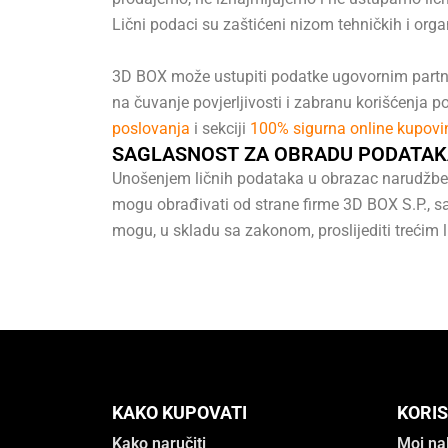
Lični podaci su zaštićeni nizom tehničkih i orga
3D BOX može ustupiti podatke ugovornim partner
na čuvanje povjerljivosti i zabranu korišćenja 
poslovanja
i sekciji
100% sigurna online kupovi
SAGLASNOST ZA OBRADU PODATAK
Unošenjem ličnih podataka u obrazac narudžbe 
mogu obrađivati od strane firme 3D BOX S.P., sa
mogu, u skladu sa zakonom, proslijediti trećim 
KAKO KUPOVATI
KORIS
Kako naručiti
Moj na