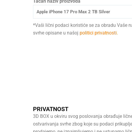
Tačan naziv proizvoda
*Vaši lični podaci koristiće se za obradu Vaše 
svrhe opisane u našoj
politici privatnosti.
PRIVATNOST
3D BOX u okviru svog poslovanja obrađuje lične 
ostvarivanja svrhe zbog koje su podaci prikup
prodajemo, ne iznajmljujemo i ne ustupamo ličn