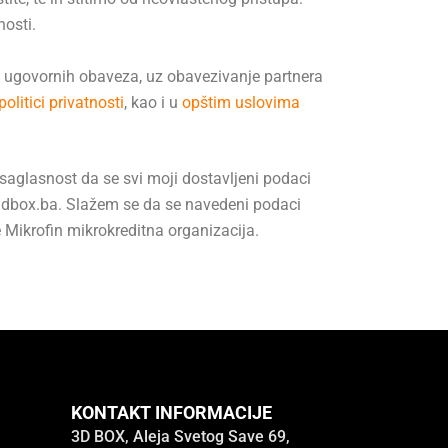
nosti.
e ugovornih obaveza, uz obavezivanje partnera
politici privatnosti
, kao i u
opštim uslovima
glasnost da se svi moji dostavljeni podaci
dbox.ba
. Slažem se da se navedeni podaci
 Mikrofin mikrokreditna organizacija.
KONTAKT INFORMACIJE
3D BOX, Aleja Svetog Save 69,