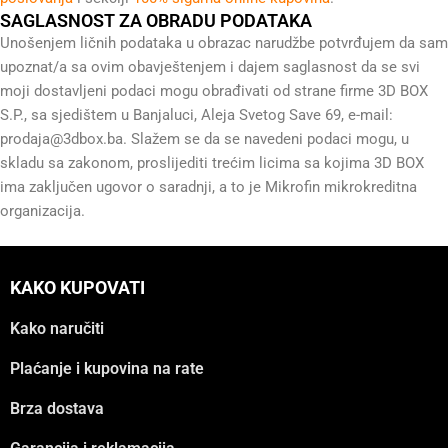
SAGLASNOST ZA OBRADU PODATAKA
Unošenjem ličnih podataka u obrazac narudžbe potvrđujem da sam
upoznat/a sa ovim obavještenjem i dajem saglasnost da se svi
moji dostavljeni podaci mogu obrađivati od strane firme 3D BOX
S.P., sa sjedištem u Banjaluci, Aleja Svetog Save 69, e-mail:
prodaja@3dbox.ba
. Slažem se da se navedeni podaci mogu, u
skladu sa zakonom, proslijediti trećim licima sa kojima 3D BOX
ima zaključen ugovor o saradnji, a to je Mikrofin mikrokreditna
organizacija.
KAKO KUPOVATI
Kako naručiti
Plaćanje i kupovina na rate
Brza dostava