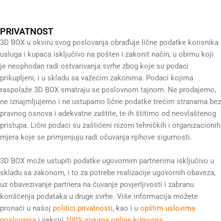
PRIVATNOST
3D BOX u okviru svog poslovanja obrađuje lične podatke korisnika
usluga i kupaca isključivo na pošten i zakonit način, u obimu koji
je neophodan radi ostvarivanja svrhe zbog koje su podaci
prikupljeni, i u skladu sa važećim zakonima. Podaci kojima
raspolaže 3D BOX smatraju se poslovnom tajnom. Ne prodajemo,
ne iznajmljujemo i ne ustupamo lične podatke trećim stranama bez
pravnog osnova i adekvatne zaštite, te ih štitimo od neovlaštenog
pristupa. Lični podaci su zaštićeni nizom tehničkih i organizacionih
mjera koje se primjenjuju radi očuvanja njihove sigurnosti.
3D BOX može ustupiti podatke ugovornim partnerima isključivo u
skladu sa zakonom, i to za potrebe realizacije ugovornih obaveza,
uz obavezivanje partnera na čuvanje povjerljivosti i zabranu
korišćenja podataka u druge svrhe. Više informacija možete
pronaći u našoj
politici privatnosti
, kao i u
opštim uslovima
poslovanja
i sekciji
100% sigurna online kupovina
.