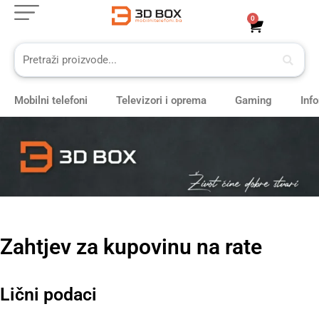
Skip
0
Cart
to
content
Mobilni telefoni
Televizori i oprema
Gaming
Inf
Zahtjev za kupovinu na rate
Lični podaci