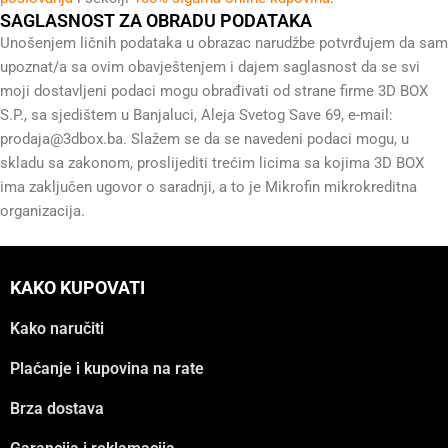
SAGLASNOST ZA OBRADU PODATAKA
Unošenjem ličnih podataka u obrazac narudžbe potvrđujem da sam
upoznat/a sa ovim obavještenjem i dajem saglasnost da se svi
moji dostavljeni podaci mogu obrađivati od strane firme 3D BOX
S.P., sa sjedištem u Banjaluci, Aleja Svetog Save 69, e-mail:
prodaja@3dbox.ba
. Slažem se da se navedeni podaci mogu, u
skladu sa zakonom, proslijediti trećim licima sa kojima 3D BOX
ima zaključen ugovor o saradnji, a to je Mikrofin mikrokreditna
organizacija.
KAKO KUPOVATI
Kako naručiti
Plaćanje i kupovina na rate
Brza dostava