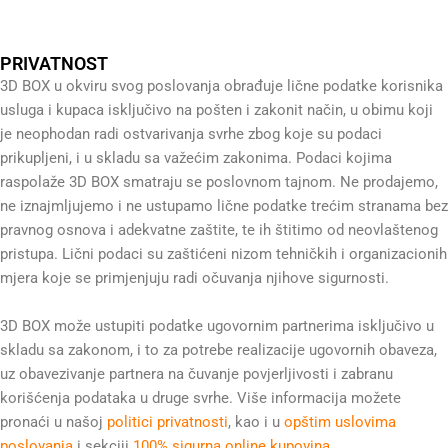
PRIVATNOST
3D BOX u okviru svog poslovanja obrađuje lične podatke korisnika
usluga i kupaca isključivo na pošten i zakonit način, u obimu koji
je neophodan radi ostvarivanja svrhe zbog koje su podaci
prikupljeni, i u skladu sa važećim zakonima. Podaci kojima
raspolaže 3D BOX smatraju se poslovnom tajnom. Ne prodajemo,
ne iznajmljujemo i ne ustupamo lične podatke trećim stranama bez
pravnog osnova i adekvatne zaštite, te ih štitimo od neovlaštenog
pristupa. Lični podaci su zaštićeni nizom tehničkih i organizacionih
mjera koje se primjenjuju radi očuvanja njihove sigurnosti.
3D BOX može ustupiti podatke ugovornim partnerima isključivo u
skladu sa zakonom, i to za potrebe realizacije ugovornih obaveza,
uz obavezivanje partnera na čuvanje povjerljivosti i zabranu
korišćenja podataka u druge svrhe. Više informacija možete
pronaći u našoj
politici privatnosti
, kao i u
opštim uslovima
poslovanja
i sekciji
100% sigurna online kupovina
.