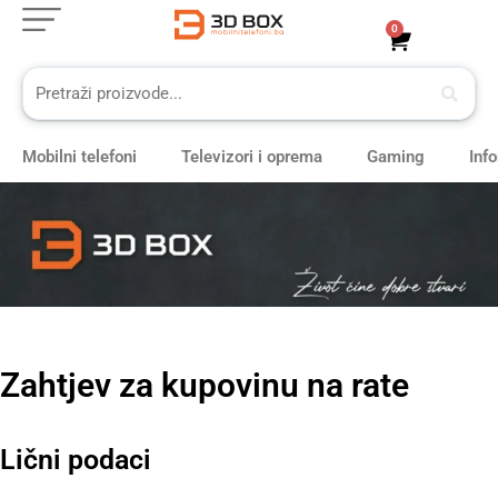
Skip
0
Cart
to
content
Mobilni telefoni
Televizori i oprema
Gaming
Inf
Zahtjev za kupovinu na rate
Lični podaci