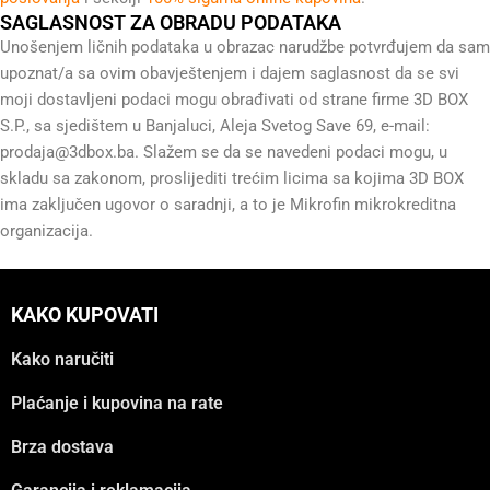
SAGLASNOST ZA OBRADU PODATAKA
Unošenjem ličnih podataka u obrazac narudžbe potvrđujem da sam
upoznat/a sa ovim obavještenjem i dajem saglasnost da se svi
moji dostavljeni podaci mogu obrađivati od strane firme 3D BOX
S.P., sa sjedištem u Banjaluci, Aleja Svetog Save 69, e-mail:
prodaja@3dbox.ba
. Slažem se da se navedeni podaci mogu, u
skladu sa zakonom, proslijediti trećim licima sa kojima 3D BOX
ima zaključen ugovor o saradnji, a to je Mikrofin mikrokreditna
organizacija.
KAKO KUPOVATI
Kako naručiti
Plaćanje i kupovina na rate
Brza dostava