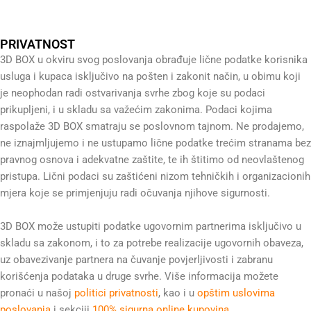
PRIVATNOST
3D BOX u okviru svog poslovanja obrađuje lične podatke korisnika
usluga i kupaca isključivo na pošten i zakonit način, u obimu koji
je neophodan radi ostvarivanja svrhe zbog koje su podaci
prikupljeni, i u skladu sa važećim zakonima. Podaci kojima
raspolaže 3D BOX smatraju se poslovnom tajnom. Ne prodajemo,
ne iznajmljujemo i ne ustupamo lične podatke trećim stranama bez
pravnog osnova i adekvatne zaštite, te ih štitimo od neovlaštenog
pristupa. Lični podaci su zaštićeni nizom tehničkih i organizacionih
mjera koje se primjenjuju radi očuvanja njihove sigurnosti.
3D BOX može ustupiti podatke ugovornim partnerima isključivo u
skladu sa zakonom, i to za potrebe realizacije ugovornih obaveza,
uz obavezivanje partnera na čuvanje povjerljivosti i zabranu
korišćenja podataka u druge svrhe. Više informacija možete
pronaći u našoj
politici privatnosti
, kao i u
opštim uslovima
poslovanja
i sekciji
100% sigurna online kupovina
.