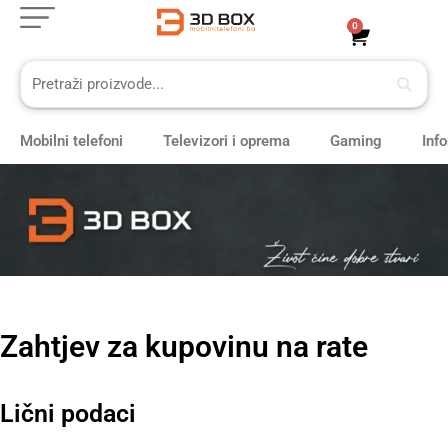
Skip
0
Cart
to
content
Mobilni telefoni
Televizori i oprema
Gaming
Inf
Zahtjev za kupovinu na rate
Lični podaci