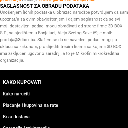
SAGLASNOST ZA OBRADU PODATAKA
Unošenjem ličnih podataka u obrazac narudžbe potvrđujem da sam
upoznat/a sa ovim obavještenjem i dajem saglasnost da se svi
moji dostavljeni podaci mogu obrađivati od strane firme 3D BOX
S.P., sa sjedištem u Banjaluci, Aleja Svetog Save 69, e-mail:
prodaja@3dbox.ba
. Slažem se da se navedeni podaci mogu, u
skladu sa zakonom, proslijediti trećim licima sa kojima 3D BOX
ima zaključen ugovor o saradnji, a to je Mikrofin mikrokreditna
organizacija.
KAKO KUPOVATI
Kako naručiti
Plaćanje i kupovina na rate
Brza dostava