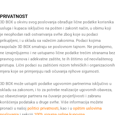
PRIVATNOST
3D BOX u okviru svog poslovanja obrađuje lične podatke korisnika
usluga i kupaca isključivo na pošten i zakonit način, u obimu koji
je neophodan radi ostvarivanja svrhe zbog koje su podaci
prikupljeni, i u skladu sa važećim zakonima. Podaci kojima
raspolaže 3D BOX smatraju se poslovnom tajnom. Ne prodajemo,
ne iznajmljujemo i ne ustupamo lične podatke trećim stranama bez
pravnog osnova i adekvatne zaštite, te ih štitimo od neovlaštenog
pristupa. Lični podaci su zaštićeni nizom tehničkih i organizacionih
mjera koje se primjenjuju radi očuvanja njihove sigurnosti.
3D BOX može ustupiti podatke ugovornim partnerima isključivo u
skladu sa zakonom, i to za potrebe realizacije ugovornih obaveza,
uz obavezivanje partnera na čuvanje povjerljivosti i zabranu
korišćenja podataka u druge svrhe. Više informacija možete
pronaći u našoj
politici privatnosti
, kao i u
opštim uslovima
poslovanja
i sekciji
100% sigurna online kupovina
.