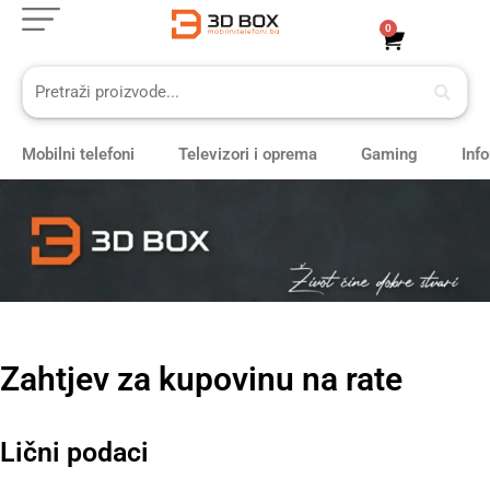
Skip
0
Cart
to
content
Mobilni telefoni
Televizori i oprema
Gaming
Inf
Zahtjev za kupovinu na rate
Lični podaci