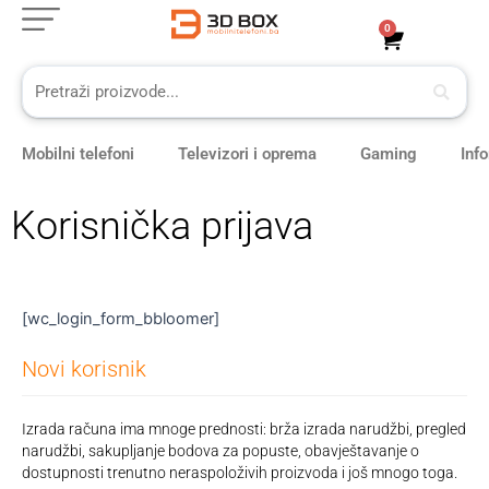
Skip
0
Cart
to
content
Mobilni telefoni
Televizori i oprema
Gaming
Inf
Korisnička prijava
[wc_login_form_bbloomer]
Izrada računa ima mnoge prednosti: brža izrada narudžbi, pregled
narudžbi, sakupljanje bodova za popuste, obavještavanje o
dostupnosti trenutno neraspoloživih proizvoda i još mnogo toga.