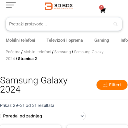
Skip
0
Cart
to
content
Mobilni telefoni
Televizori i oprema
Gaming
Inf
Početna
/
Mobilni telefoni
/
Samsung
/
Samsung Galaxy
2024
/ Stranica 2
Samsung Galaxy
Filteri
2024
Sorted
by
Prikaz 29–31 od 31 rezultata
latest
Original
Current
Original
Current