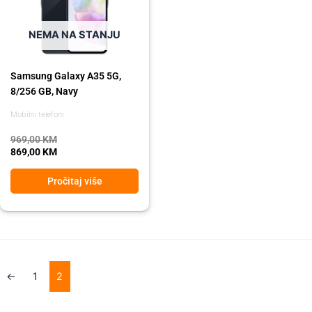
NEMA NA STANJU
Samsung Galaxy A35 5G,
8/256 GB, Navy
Mobilni telefoni
969,00
KM
869,00
KM
Pročitaj više
←
1
2