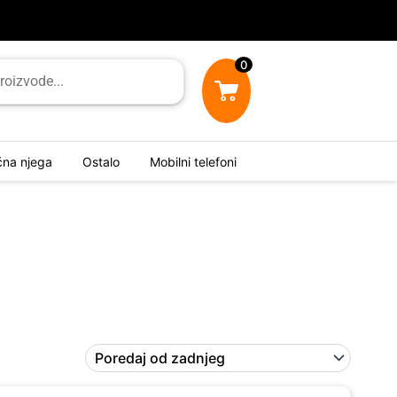
0
ična njega
Ostalo
Mobilni telefoni