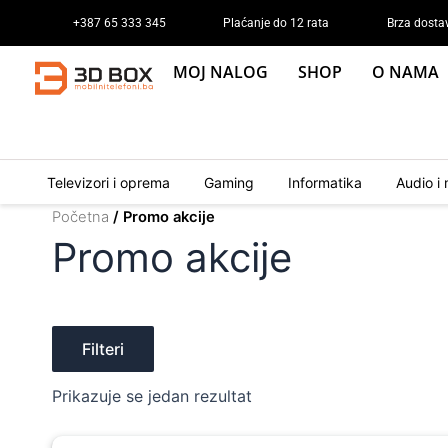
Skip
+387 65 333 345
Plaćanje do 12 rata
Brza dosta
to
content
MOJ NALOG
SHOP
O NAMA
Televizori i oprema
Gaming
Informatika
Audio i 
Početna
/ Promo akcije
Promo akcije
Filteri
Prikazuje se jedan rezultat
Original
Current