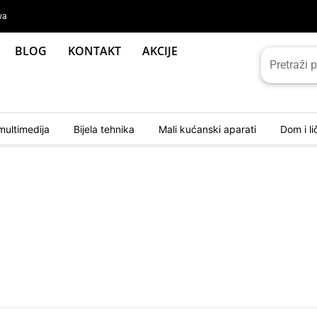
va
BLOG
KONTAKT
AKCIJE
multimedija
Bijela tehnika
Mali kućanski aparati
Dom i l