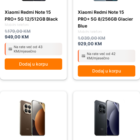
Xiaomi Redmi Note 15
Xiaomi Redmi Note 15
PRO+ 5G 12/512GB Black
PRO+ 5G 8/256GB Glacier
Mobilni telefoni
Blue
1.179,00
KM
Mobilni telefoni
949,00
KM
1.039,00
KM
929,00
KM
Na rate već od 43
KM/mjesečno
Na rate već od 42
KM/mjesečno
Dodaj u korpu
Dodaj u korpu
Original
Current
Original
Current
price
price
price
price
was:
is:
was:
is:
1.039,00 KM.
929,00 KM.
1.039,00 KM.
929,00 KM.