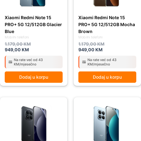
Xiaomi Redmi Note 15
Xiaomi Redmi Note 15
PRO+ 5G 12/512GB Glacier
PRO+ 5G 12/512GB Mocha
Blue
Brown
Mobilni telefoni
Mobilni telefoni
1.179,00
KM
1.179,00
KM
949,00
KM
949,00
KM
Na rate već od 43
Na rate već od 43
KM/mjesečno
KM/mjesečno
Dodaj u korpu
Dodaj u korpu
Original
Current
Original
Current
price
price
price
price
was:
is:
was:
is:
1.179,00 KM.
949,00 KM.
1.039,00 KM.
929,00 KM.