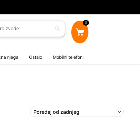
0
ična njega
Ostalo
Mobilni telefoni