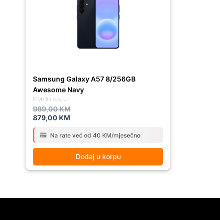
989,00 KM.
879,00 KM.
Samsung Galaxy A57 8/256GB
Awesome Navy
Mobilni telefoni
989,00
KM
879,00
KM
Na rate već od 40 KM/mjesečno
Dodaj u korpu