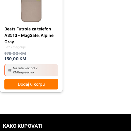
Beats Futrola za telefon
A3513 – MagSafe, Alpine
Gray
Bez kategorije
179,00
KM
159,00
KM
Na rate već od 7
KM/mjesečno
Dodaj u korpu
KAKO KUPOVATI