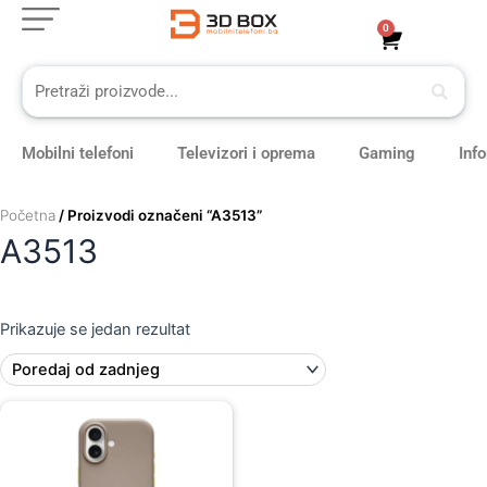
Skip
0
Cart
to
content
Mobilni telefoni
Televizori i oprema
Gaming
Inf
Početna
/ Proizvodi označeni “A3513”
A3513
Prikazuje se jedan rezultat
Original
Current
price
price
was:
is:
179,00 KM.
159,00 KM.