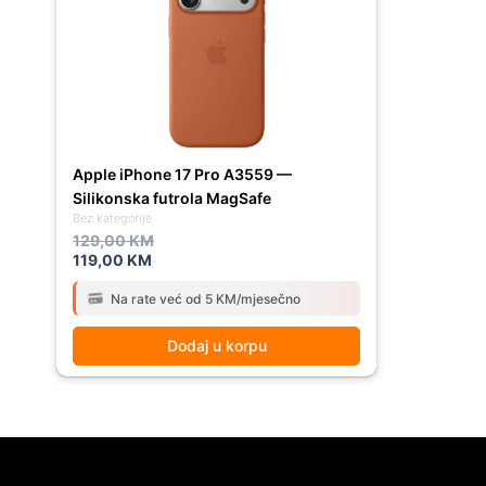
129,00 KM.
119,00 KM.
Apple iPhone 17 Pro A3559 —
Silikonska futrola MagSafe
Bez kategorije
129,00
KM
119,00
KM
Na rate već od 5 KM/mjesečno
Dodaj u korpu