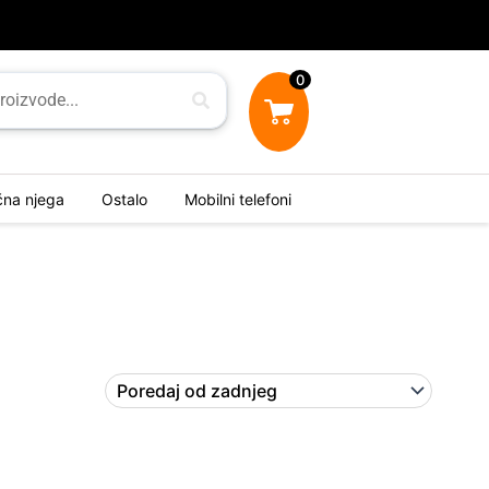
0
ična njega
Ostalo
Mobilni telefoni