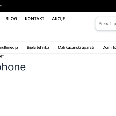
va
BLOG
KONTAKT
AKCIJE
multimedija
Bijela tehnika
Mali kućanski aparati
Dom i l
e”
phone