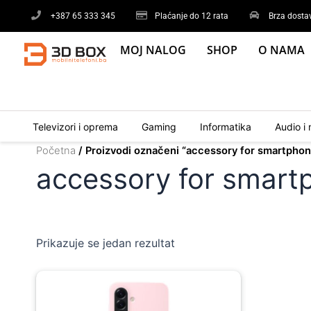
Skip
+387 65 333 345
Plaćanje do 12 rata
Brza dosta
to
content
MOJ NALOG
SHOP
O NAMA
Televizori i oprema
Gaming
Informatika
Audio i 
Početna
/ Proizvodi označeni “accessory for smartphon
accessory for smart
Prikazuje se jedan rezultat