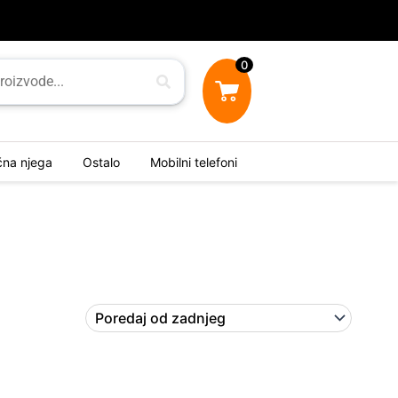
0
ična njega
Ostalo
Mobilni telefoni