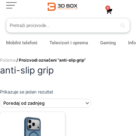
Skip
0
Cart
to
content
Mobilni telefoni
Televizori i oprema
Gaming
Inf
Početna
/ Proizvodi označeni “anti-slip grip”
anti-slip grip
Prikazuje se jedan rezultat