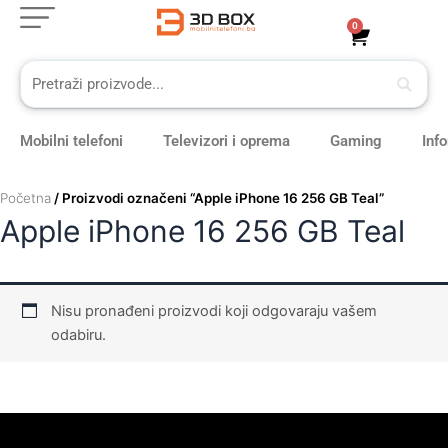
Skip
0
Cart
to
content
Mobilni telefoni
Televizori i oprema
Gaming
Inf
Početna
/ Proizvodi označeni “Apple iPhone 16 256 GB Teal”
Apple iPhone 16 256 GB Teal
Nisu pronađeni proizvodi koji odgovaraju vašem
odabiru.