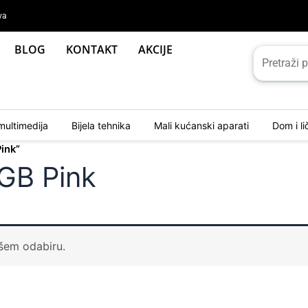
va
BLOG
KONTAKT
AKCIJE
multimedija
Bijela tehnika
Mali kućanski aparati
Dom i l
ink”
 GB Pink
ašem odabiru.