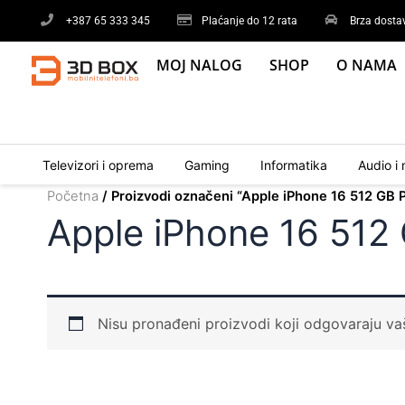
Skip
+387 65 333 345
Plaćanje do 12 rata
Brza dosta
to
content
MOJ NALOG
SHOP
O NAMA
Televizori i oprema
Gaming
Informatika
Audio i 
Početna
/ Proizvodi označeni “Apple iPhone 16 512 GB P
Apple iPhone 16 512
Nisu pronađeni proizvodi koji odgovaraju v