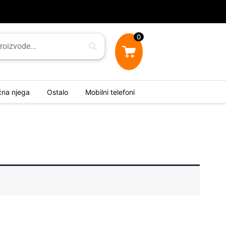
0
ična njega
Ostalo
Mobilni telefoni