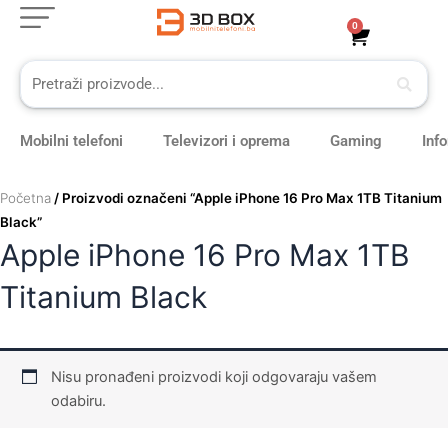
Skip
0
Cart
to
content
Mobilni telefoni
Televizori i oprema
Gaming
Inf
Početna
/ Proizvodi označeni “Apple iPhone 16 Pro Max 1TB Titanium
Black”
Apple iPhone 16 Pro Max 1TB
Titanium Black
Nisu pronađeni proizvodi koji odgovaraju vašem
odabiru.