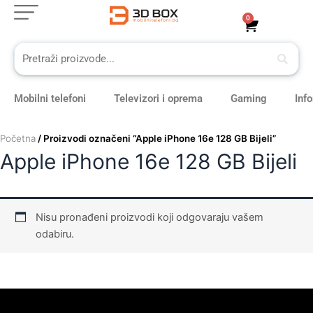
Skip
0
Cart
to
content
Mobilni telefoni
Televizori i oprema
Gaming
Inf
Početna
/ Proizvodi označeni “Apple iPhone 16e 128 GB Bijeli”
Apple iPhone 16e 128 GB Bijeli
Nisu pronađeni proizvodi koji odgovaraju vašem
odabiru.