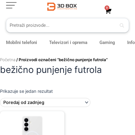
Skip
0
Cart
to
content
Mobilni telefoni
Televizori i oprema
Gaming
Inf
Početna
/ Proizvodi označeni “bežično punjenje futrola”
bežično punjenje futrola
Prikazuje se jedan rezultat
Original
Current
price
price
was:
is:
109,00 KM.
99,00 KM.