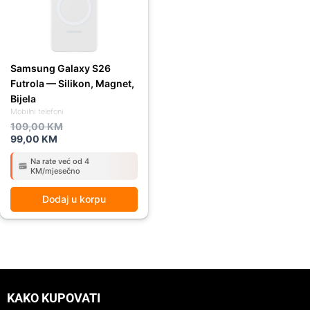
Samsung Galaxy S26
Futrola — Silikon, Magnet,
Bijela
Mobilni telefoni
109,00
KM
99,00
KM
Na rate već od 4
KM/mjesečno
Dodaj u korpu
KAKO KUPOVATI