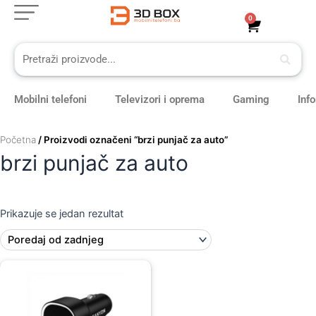
Skip
0
Cart
to
content
Mobilni telefoni
Televizori i oprema
Gaming
Inf
Početna
/ Proizvodi označeni “brzi punjač za auto”
brzi punjač za auto
Prikazuje se jedan rezultat