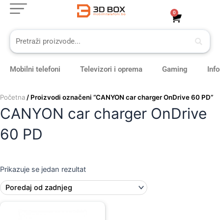
Skip
0
Cart
to
content
Mobilni telefoni
Televizori i oprema
Gaming
Inf
Početna
/ Proizvodi označeni “CANYON car charger OnDrive 60 PD”
CANYON car charger OnDrive
60 PD
Prikazuje se jedan rezultat