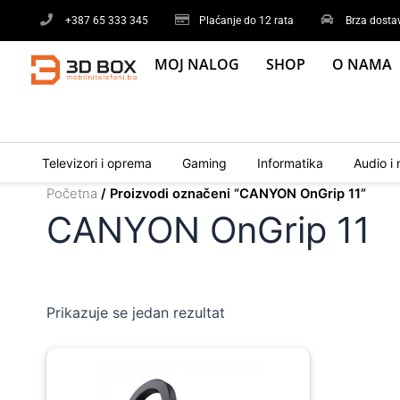
Skip
+387 65 333 345
Plaćanje do 12 rata
Brza dosta
to
content
MOJ NALOG
SHOP
O NAMA
Televizori i oprema
Gaming
Informatika
Audio i 
Početna
/ Proizvodi označeni “CANYON OnGrip 11”
CANYON OnGrip 11
Prikazuje se jedan rezultat