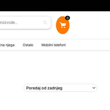
0
ična njega
Ostalo
Mobilni telefoni