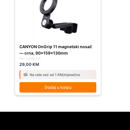
CANYON OnGrip 11 magnetski nosač
— crna, 90×159×130mm
Bez kategorije
29,00
KM
Na rate već od 1 KM/mjesečno
Dodaj u korpu