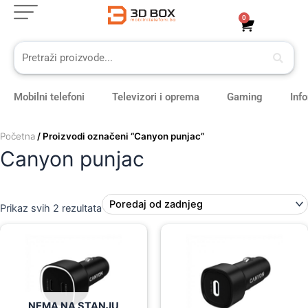
Sorted
Skip
by
0
Cart
latest
to
content
Mobilni telefoni
Televizori i oprema
Gaming
Inf
Početna
/ Proizvodi označeni “Canyon punjac”
Canyon punjac
Prikaz svih 2 rezultata
NEMA NA STANJU