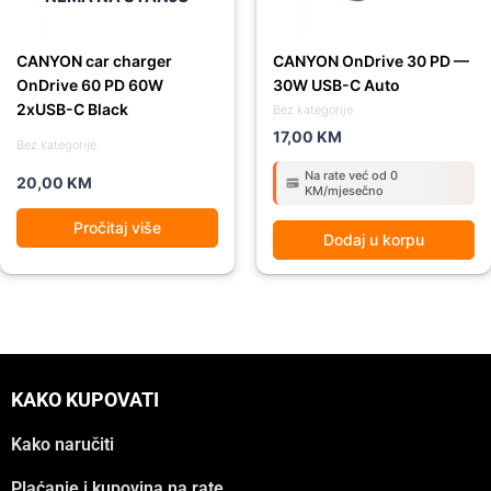
CANYON car charger
CANYON OnDrive 30 PD —
OnDrive 60 PD 60W
30W USB-C Auto
2xUSB-C Black
Bez kategorije
17,00
KM
Bez kategorije
Na rate već od 0
20,00
KM
KM/mjesečno
Pročitaj više
Dodaj u korpu
KAKO KUPOVATI
Kako naručiti
Plaćanje i kupovina na rate