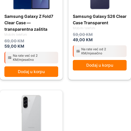
Samsung Galaxy Z Fold7
Samsung Galaxy S26 Clear
Clear Case —
Case Transparent
Mobilni telefoni
transparentna zaštita
59,00
KM
Mobilni telefoni
49,00
KM
69,00
KM
59,00
KM
Na rate već od 2
KM/mjesečno
Na rate već od 2
KM/mjesečno
Dodaj u korpu
Dodaj u korpu