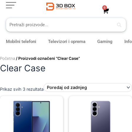
Sorted
Skip
by
0
Cart
latest
to
content
Mobilni telefoni
Televizori i oprema
Gaming
Inf
Početna
/ Proizvodi označeni “Clear Case”
Clear Case
Prikaz svih 3 rezultata
Original
Current
Original
Current
price
price
price
price
was:
is:
was:
is:
69,00 KM.
59,00 KM.
59,00 KM.
49,00 KM.