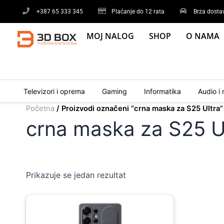
Skip
+387 65 333 345
Plaćanje do 12 rata
Brza dosta
to
content
MOJ NALOG
SHOP
O NAMA
Televizori i oprema
Gaming
Informatika
Audio i 
Početna
/ Proizvodi označeni “crna maska za S25 Ultra”
crna maska za S25 U
Prikazuje se jedan rezultat