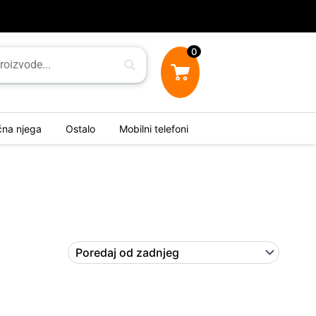
0
ična njega
Ostalo
Mobilni telefoni