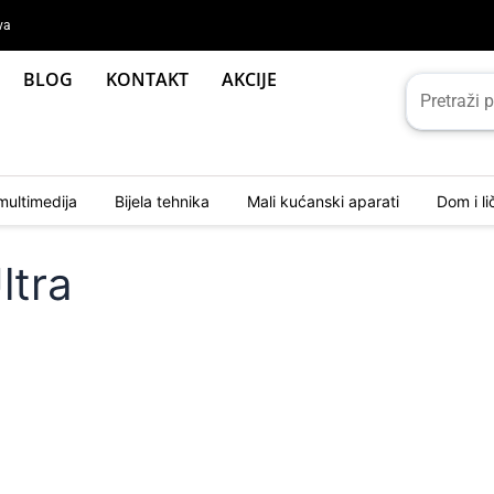
va
BLOG
KONTAKT
AKCIJE
multimedija
Bijela tehnika
Mali kućanski aparati
Dom i l
ltra