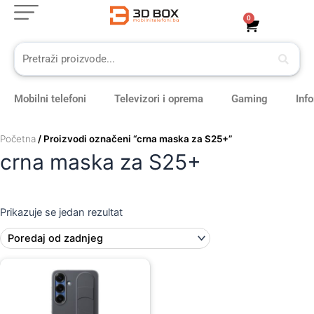
Skip
0
Cart
to
content
Mobilni telefoni
Televizori i oprema
Gaming
Inf
Početna
/ Proizvodi označeni “crna maska za S25+”
crna maska za S25+
Prikazuje se jedan rezultat