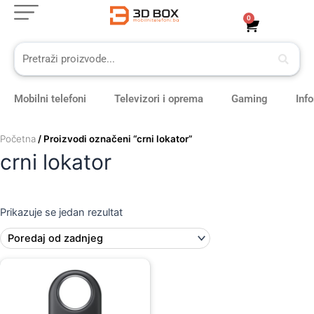
Skip
0
Cart
to
content
Mobilni telefoni
Televizori i oprema
Gaming
Inf
Početna
/ Proizvodi označeni “crni lokator”
crni lokator
Prikazuje se jedan rezultat
Original
Current
price
price
was:
is:
69,00 KM.
59,00 KM.