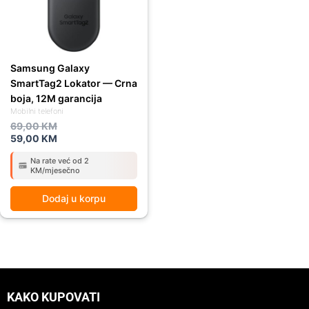
Samsung Galaxy
SmartTag2 Lokator — Crna
boja, 12M garancija
Mobilni telefoni
69,00
KM
59,00
KM
Na rate već od 2
KM/mjesečno
Dodaj u korpu
KAKO KUPOVATI