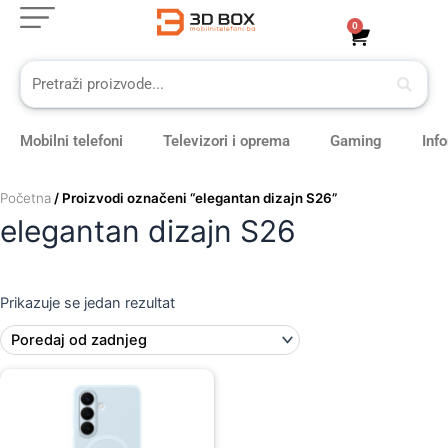
Skip
0
Cart
to
content
Mobilni telefoni
Televizori i oprema
Gaming
Inf
Početna
/ Proizvodi označeni “elegantan dizajn S26”
elegantan dizajn S26
Prikazuje se jedan rezultat
Original
Current
price
price
was:
is:
109,00 KM.
99,00 KM.