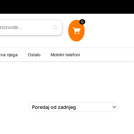
0
ična njega
Ostalo
Mobilni telefoni