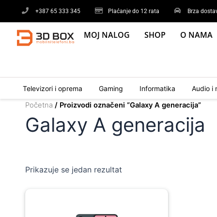
Skip
+387 65 333 345
Plaćanje do 12 rata
Brza dosta
to
content
MOJ NALOG
SHOP
O NAMA
Televizori i oprema
Gaming
Informatika
Audio i 
Početna
/ Proizvodi označeni “Galaxy A generacija”
Galaxy A generacija
Prikazuje se jedan rezultat
Original
Current
price
price
was:
is: