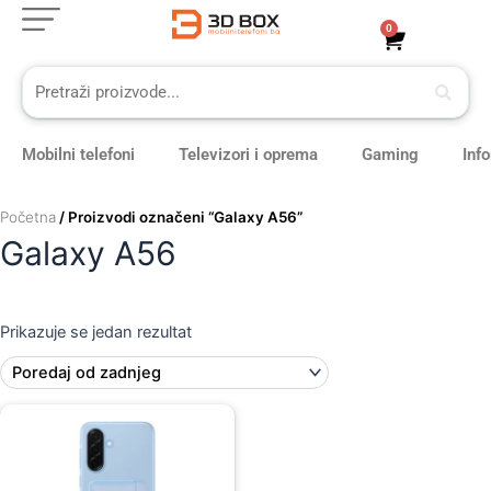
Skip
0
Cart
to
content
Mobilni telefoni
Televizori i oprema
Gaming
Inf
Početna
/ Proizvodi označeni “Galaxy A56”
Galaxy A56
Prikazuje se jedan rezultat