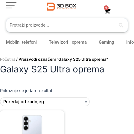
Skip
0
Cart
to
content
Mobilni telefoni
Televizori i oprema
Gaming
Inf
Početna
/ Proizvodi označeni “Galaxy S25 Ultra oprema”
Galaxy S25 Ultra oprema
Prikazuje se jedan rezultat