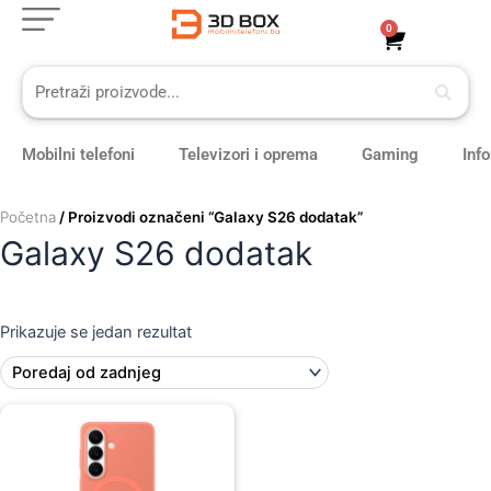
Skip
0
Cart
to
content
Mobilni telefoni
Televizori i oprema
Gaming
Inf
Početna
/ Proizvodi označeni “Galaxy S26 dodatak”
Galaxy S26 dodatak
Prikazuje se jedan rezultat
Original
Current
price
price
was:
is:
109,00 KM.
99,00 KM.