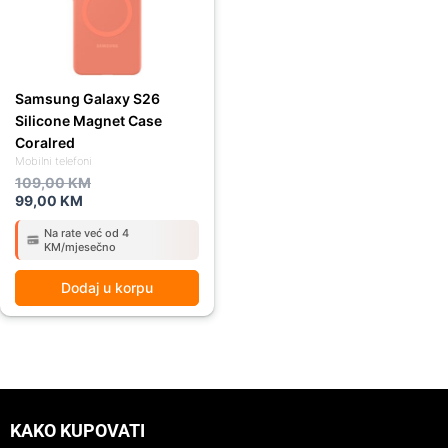
Samsung Galaxy S26
Silicone Magnet Case
Coralred
Mobilni telefoni
109,00
KM
99,00
KM
Na rate već od 4
KM/mjesečno
Dodaj u korpu
KAKO KUPOVATI