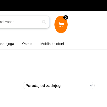
0
ična njega
Ostalo
Mobilni telefoni