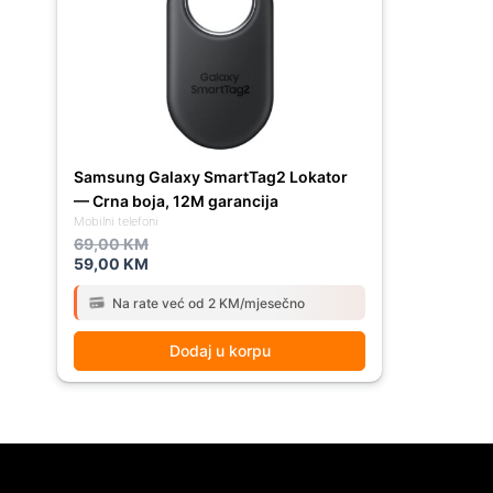
69,00 KM.
59,00 KM.
Samsung Galaxy SmartTag2 Lokator
— Crna boja, 12M garancija
Mobilni telefoni
69,00
KM
59,00
KM
Na rate već od 2 KM/mjesečno
Dodaj u korpu