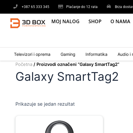
Skip
+387 65 333 345
Plaćanje do 12 rata
Brza dosta
to
content
MOJ NALOG
SHOP
O NAMA
Televizori i oprema
Gaming
Informatika
Audio i 
Početna
/ Proizvodi označeni “Galaxy SmartTag2”
Galaxy SmartTag2
Prikazuje se jedan rezultat
Original
Current
price
price
was:
is: