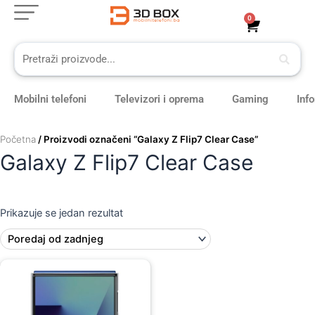
Skip
0
Cart
to
content
Mobilni telefoni
Televizori i oprema
Gaming
Inf
Početna
/ Proizvodi označeni “Galaxy Z Flip7 Clear Case”
Galaxy Z Flip7 Clear Case
Prikazuje se jedan rezultat
Original
Current
price
price
was:
is:
59,00 KM.
49,00 KM.