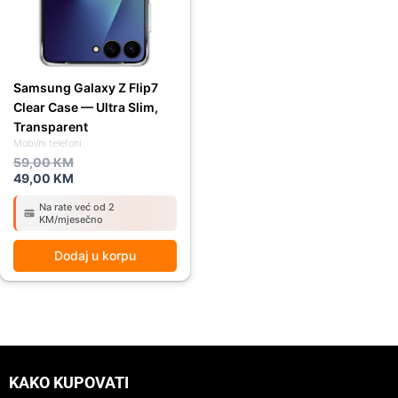
Samsung Galaxy Z Flip7
Clear Case — Ultra Slim,
Transparent
Mobilni telefoni
59,00
KM
49,00
KM
Na rate već od 2
KM/mjesečno
Dodaj u korpu
KAKO KUPOVATI