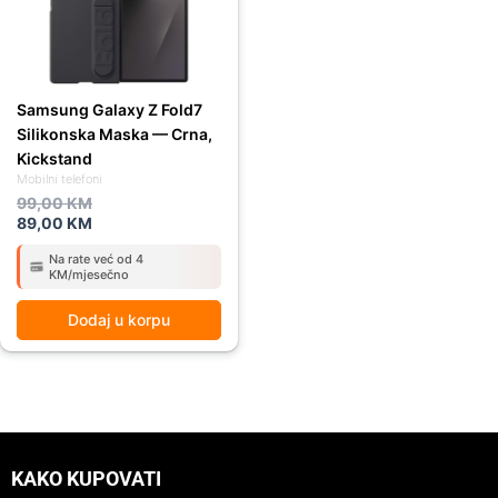
Samsung Galaxy Z Fold7
Silikonska Maska — Crna,
Kickstand
Mobilni telefoni
99,00
KM
89,00
KM
Na rate već od 4
KM/mjesečno
Dodaj u korpu
KAKO KUPOVATI