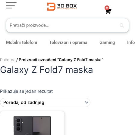
Skip
0
Cart
to
content
Mobilni telefoni
Televizori i oprema
Gaming
Inf
Početna
/ Proizvodi označeni “Galaxy Z Fold7 maska”
Galaxy Z Fold7 maska
Prikazuje se jedan rezultat
Original
Current
price
price
was:
is:
99,00 KM.
89,00 KM.