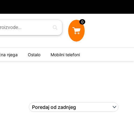
0
ična njega
Ostalo
Mobilni telefoni