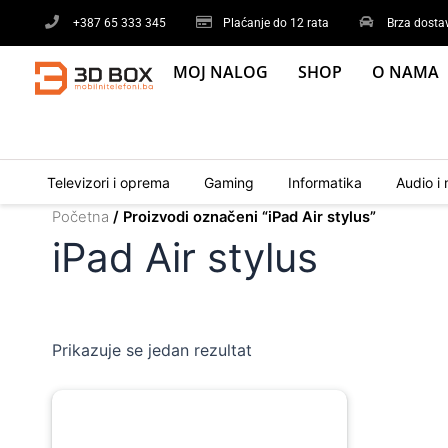
Skip
+387 65 333 345
Plaćanje do 12 rata
Brza dosta
to
content
MOJ NALOG
SHOP
O NAMA
Televizori i oprema
Gaming
Informatika
Audio i 
Početna
/ Proizvodi označeni “iPad Air stylus”
iPad Air stylus
Prikazuje se jedan rezultat
Original
Current
price
price
was:
is: