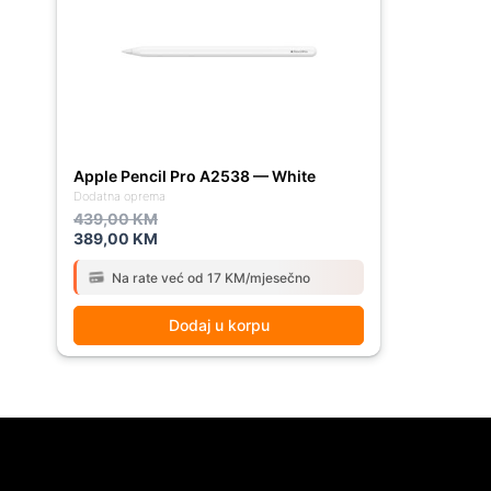
439,00 KM.
389,00 KM.
Apple Pencil Pro A2538 — White
Dodatna oprema
439,00
KM
389,00
KM
Na rate već od 17 KM/mjesečno
Dodaj u korpu