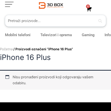
Skip
0
Cart
to
content
Mobilni telefoni
Televizori i oprema
Gaming
Inf
Početna
/ Proizvodi označeni “iPhone 16 Plus”
iPhone 16 Plus
Nisu pronađeni proizvodi koji odgovaraju vašem
odabiru.