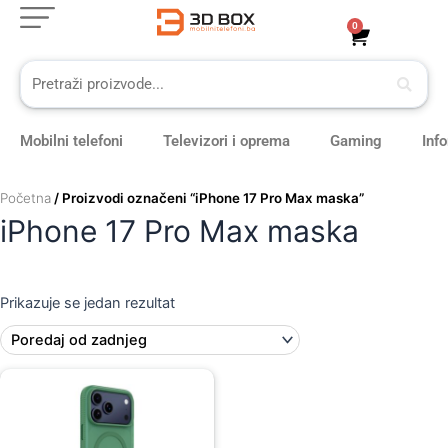
Skip
0
Cart
to
content
Mobilni telefoni
Televizori i oprema
Gaming
Inf
Početna
/ Proizvodi označeni “iPhone 17 Pro Max maska”
iPhone 17 Pro Max maska
Prikazuje se jedan rezultat