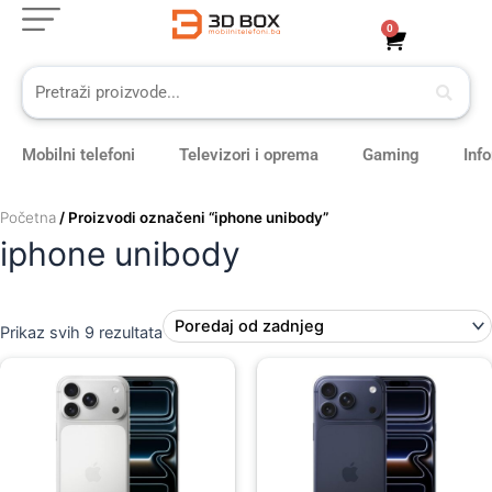
Sorted
Skip
by
0
Cart
latest
to
content
Mobilni telefoni
Televizori i oprema
Gaming
Inf
Početna
/ Proizvodi označeni “iphone unibody”
iphone unibody
Prikaz svih 9 rezultata