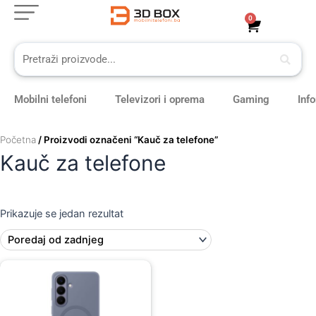
Skip
0
Cart
to
content
Mobilni telefoni
Televizori i oprema
Gaming
Inf
Početna
/ Proizvodi označeni “Kauč za telefone”
Kauč za telefone
Prikazuje se jedan rezultat
Original
Current
price
price
was:
is:
109,00 KM.
99,00 KM.