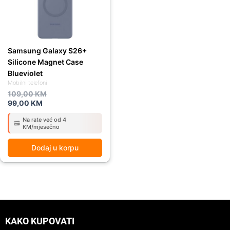
Samsung Galaxy S26+
Silicone Magnet Case
Blueviolet
Mobilni telefoni
109,00
KM
99,00
KM
Na rate već od 4
KM/mjesečno
Dodaj u korpu
KAKO KUPOVATI