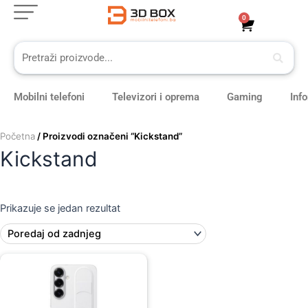
Skip
0
Cart
to
content
Mobilni telefoni
Televizori i oprema
Gaming
Inf
Početna
/ Proizvodi označeni “Kickstand”
Kickstand
Prikazuje se jedan rezultat