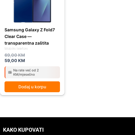
Samsung Galaxy Z Fold7
Clear Case —
transparentna zaštita
Mobilni telefoni
69,00
KM
59,00
KM
Na rate već od 2
KM/mjesečno
Dodaj u korpu
KAKO KUPOVATI