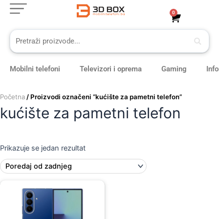
Skip
0
Cart
to
content
Mobilni telefoni
Televizori i oprema
Gaming
Inf
Početna
/ Proizvodi označeni “kućište za pametni telefon”
kućište za pametni telefon
Prikazuje se jedan rezultat
Original
Current
price
price
was:
is:
69,00 KM.
59,00 KM.