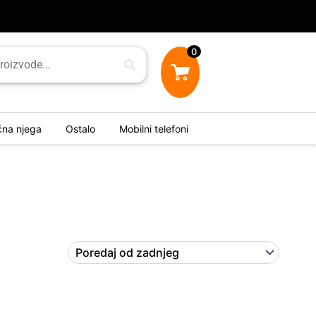
0
ična njega
Ostalo
Mobilni telefoni