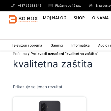
Skip
+387 65 333 345
Plaćanje do 12 rata
Brza dosta
to
content
MOJ NALOG
SHOP
O NAMA
Televizori i oprema
Gaming
Informatika
Audio i 
Početna
/ Proizvodi označeni “kvalitetna zaštita”
kvalitetna zaštita
Prikazuje se jedan rezultat