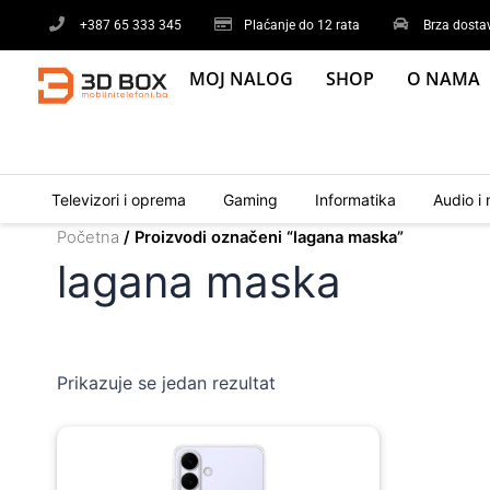
Skip
+387 65 333 345
Plaćanje do 12 rata
Brza dosta
to
content
MOJ NALOG
SHOP
O NAMA
Televizori i oprema
Gaming
Informatika
Audio i 
Početna
/ Proizvodi označeni “lagana maska”
lagana maska
Prikazuje se jedan rezultat