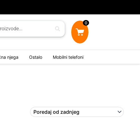
0
ična njega
Ostalo
Mobilni telefoni