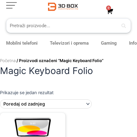
Skip
0
Cart
to
content
Mobilni telefoni
Televizori i oprema
Gaming
Inf
Početna
/ Proizvodi označeni “Magic Keyboard Folio”
Magic Keyboard Folio
Prikazuje se jedan rezultat
Original
Current
price
price
was:
is:
819,00 KM.
729,00 KM.