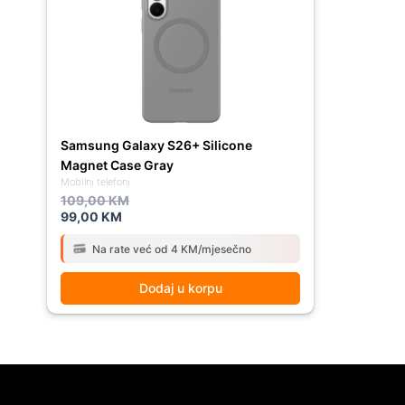
109,00 KM.
99,00 KM.
Samsung Galaxy S26+ Silicone
Magnet Case Gray
Mobilni telefoni
109,00
KM
99,00
KM
Na rate već od 4 KM/mjesečno
Dodaj u korpu