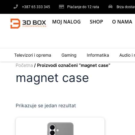
Skip
+387 65 333 345
Plaćanje do 12 rata
Brza dosta
to
content
MOJ NALOG
SHOP
O NAMA
Televizori i oprema
Gaming
Informatika
Audio i 
Početna
/ Proizvodi označeni “magnet case”
magnet case
Prikazuje se jedan rezultat
Original
Current
price
price
was:
is: