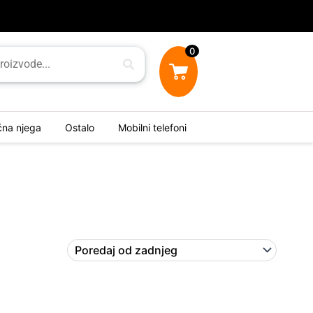
0
ična njega
Ostalo
Mobilni telefoni