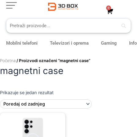
Skip
0
Cart
to
content
Mobilni telefoni
Televizori i oprema
Gaming
Inf
Početna
/ Proizvodi označeni “magnetni case”
magnetni case
Prikazuje se jedan rezultat
Original
Current
price
price
was:
is:
109,00 KM.
99,00 KM.