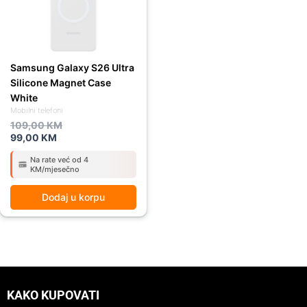
Samsung Galaxy S26 Ultra
Silicone Magnet Case
White
Mobilni telefoni
109,00
KM
99,00
KM
Na rate već od 4
KM/mjesečno
Dodaj u korpu
KAKO KUPOVATI