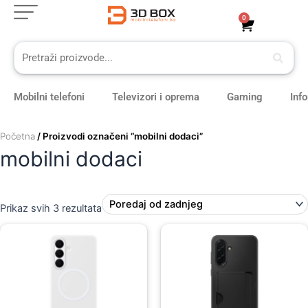
Sorted
Skip
by
0
Cart
latest
to
content
Mobilni telefoni
Televizori i oprema
Gaming
Inf
Početna
/ Proizvodi označeni “mobilni dodaci”
mobilni dodaci
Prikaz svih 3 rezultata
Original
Current
price
price
was:
is:
109,00 KM.
99,00 KM.