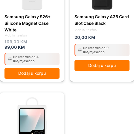
Samsung Galaxy S26+
Samsung Galaxy A36 Card
Silicone Magnet Case
Slot Case Black
White
Mobilni telefoni
Mobilni telefoni
20,00
KM
109,00
KM
99,00
KM
Na rate već od 0
KM/mjesečno
Na rate već od 4
KM/mjesečno
Dodaj u korpu
Dodaj u korpu
Original
Current
price
price
was:
is:
79,00 KM.
69,00 KM.