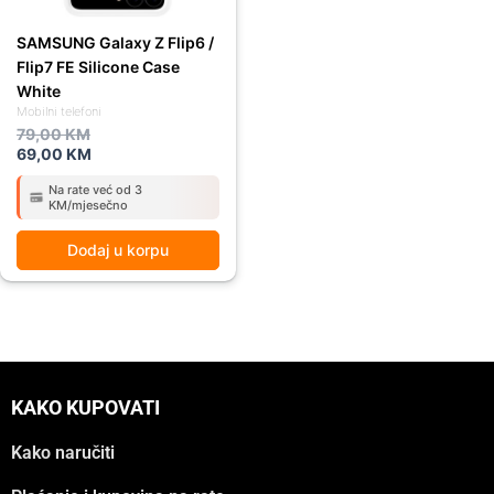
SAMSUNG Galaxy Z Flip6 /
Flip7 FE Silicone Case
White
Mobilni telefoni
79,00
KM
69,00
KM
Na rate već od 3
KM/mjesečno
Dodaj u korpu
KAKO KUPOVATI
Kako naručiti