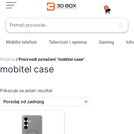
Skip
0
Cart
to
content
Mobilni telefoni
Televizori i oprema
Gaming
Inf
Početna
/ Proizvodi označeni “mobitel case”
mobitel case
Prikazuje se jedan rezultat
Original
Current
price
price
was:
is:
109,00 KM.
99,00 KM.